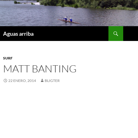
Saltar
al
contenido
Buscar
Aguas arriba
SURF
MATT BANTING
22 ENERO, 2014
BLIGTER