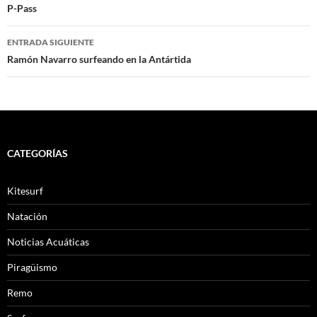
de
P-Pass
entradas
ENTRADA SIGUIENTE
Ramón Navarro surfeando en la Antártida
CATEGORÍAS
Kitesurf
Natación
Noticias Acuáticas
Piragüismo
Remo