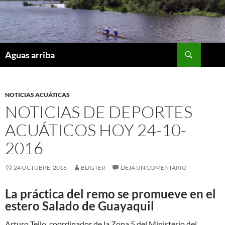
Saltar
al
contenido
Buscar
Aguas arriba
NOTICIAS ACUÁTICAS
NOTICIAS DE DEPORTES
ACUÁTICOS HOY 24-10-
2016
24 OCTUBRE, 2016
BLIGTER
DEJA UN COMENTARIO
La práctica del remo se promueve en el
estero Salado de Guayaquil
Arturo Tello, coordinador de la Zona 5 del Ministerio del